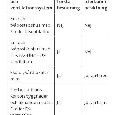
och
första
återkomman
ventilationssystem
besiktning
besiktning
En- och
tvåbostadshus med
Nej
Nej
S- eller F-ventilation
En- och
tvåbostadshus med
Ja
Nej
FT-, FX- eller FTX-
ventilation
Skolor, vårdlokaler
Ja
Ja, vart tredje å
m.m.
Flerbostadshus,
kontorsbyggnader
och liknande med S-,
Ja
Ja, vart sjätte å
F- eller FX-