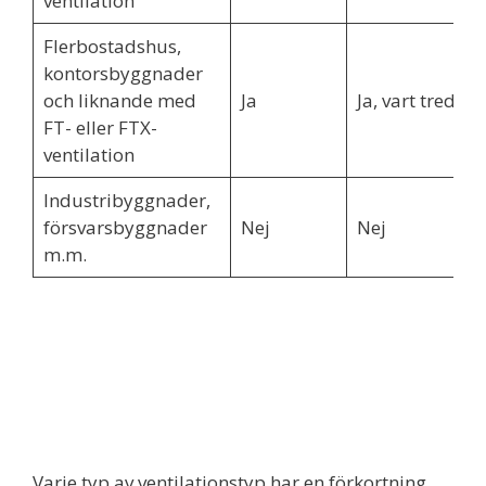
ventilation
Flerbostadshus,
kontorsbyggnader
och liknande med
Ja
Ja, vart tredje å
FT- eller FTX-
ventilation
Industribyggnader,
försvarsbyggnader
Nej
Nej
m.m.
Varje typ av ventilationstyp har en förkortning.