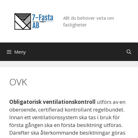
Hoppa
till
Allt du behöver veta om
innehåll
fastigheter
Meny
OVK
Obligatorisk ventilationskontroll
utförs av en
oberoende, certifierad kontrollant regelbundet.
Innan ett ventilationssystem ska tas i bruk för
första gången ska en första besiktning utföras.
Därefter ska återkommande besiktningar göras